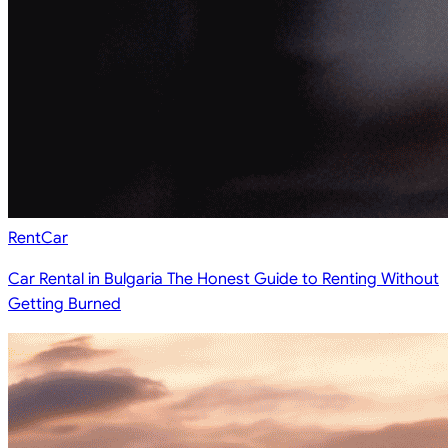
RentCar
Car Rental in Bulgaria The Honest Guide to Renting Without
Getting Burned