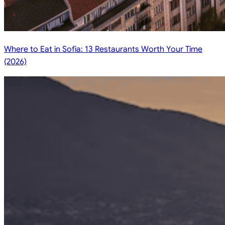
Where to Eat in Sofia: 13 Restaurants Worth Your Time
(2026)