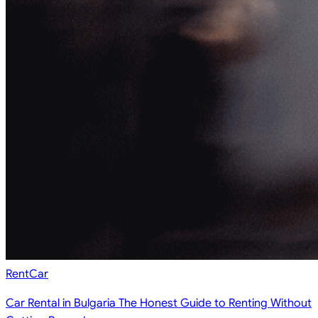
RentCar
Car Rental in Bulgaria The Honest Guide to Renting Without