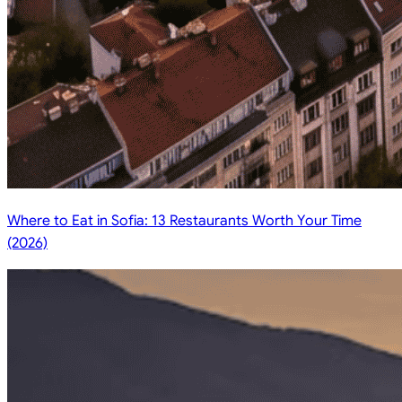
Where to Eat in Sofia: 13 Restaurants Worth Your Time
(2026)