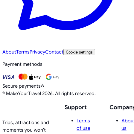
About
Terms
Privacy
Contact
Cookie settings
Payment methods
VISA
Pay
Pay
Secure payments
©
MakeYourTravel
2026
.
All rights reserved.
Support
Compan
Terms
Abou
Trips, attractions and
of use
us
moments you won't