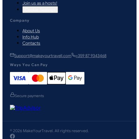
Join us as a hosts!
Cookie Settings
Company
About Us
Info Hub
Contacts
Support@makeyourtravell.com
+359 87 9343468
Ways You Can Pay
Secure payments
©
2026
MakeYourTravel
.
All rights reserved.