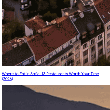
Where to Eat in Sofia: 13 Restaurants Worth Your Time
(2026)