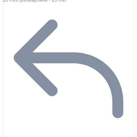
25 min
Прехвърляне
• 25 min