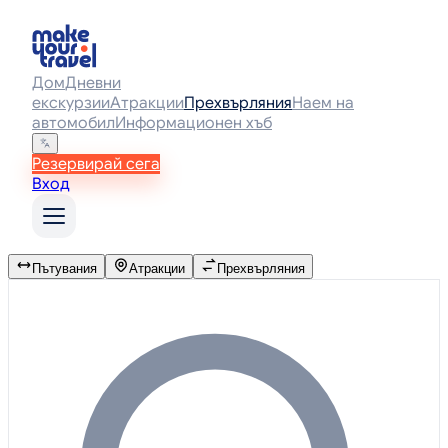
Дом
Дневни
екскурзии
Атракции
Прехвърляния
Наем на
автомобил
Информационен хъб
Резервирай сега
Вход
Пътувания
Атракции
Прехвърляния