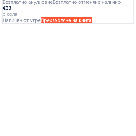
Безплатно анулиране
Безплатно отменяне налично
€38
с кола
Наличен от утре
Прехвърляне на книга