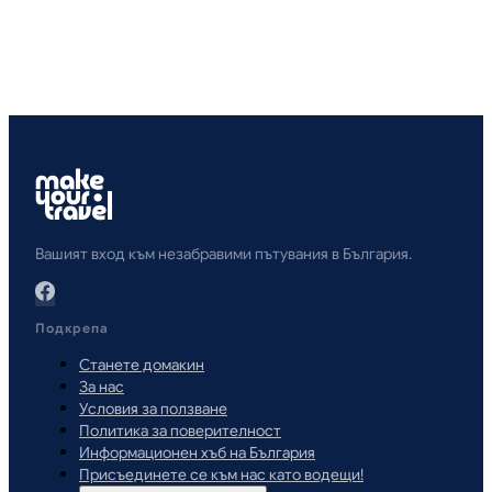
Вашият вход към незабравими пътувания в България.
Подкрепа
Станете домакин
За нас
Условия за ползване
Политика за поверителност
Информационен хъб на България
Присъединете се към нас като водещи!