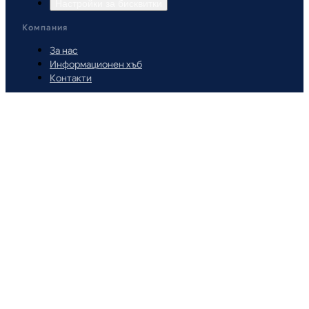
Настройки за бисквитки
Компания
За нас
Информационен хъб
Контакти
Support@makeyourtravell.com
+359 87 9343468
Начини за плащане
Сигурни плащания
©
2026
MakeYourTravel
.
Всички права запазени.