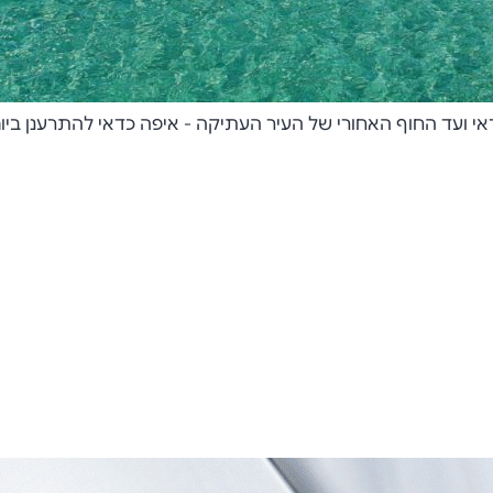
מהדרום הפראי ועד החוף האחורי של העיר העתיקה -  MakeYourTravel. אן את תקציר