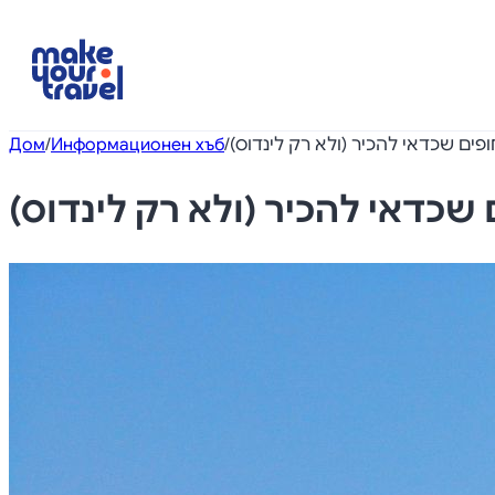
Дом
/
Информационен хъб
/