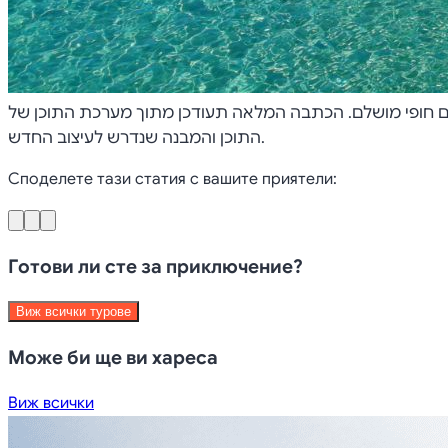
איפה כדאי להתרענן ביום חופי מושלם. הכתבה המלאה תעודכן מתוך מערכת התוכן של
התוכן והמבנה שנדרש לעיצוב החדש.
Споделете тази статия с вашите приятели:
Готови ли сте за приключение?
Виж всички турове
Може би ще ви хареса
Виж всички