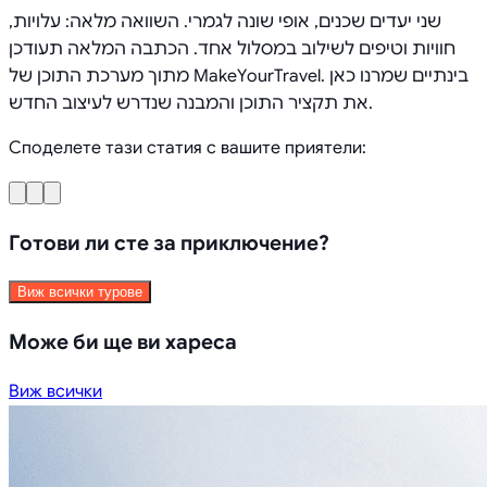
שני יעדים שכנים, אופי שונה לגמרי. השוואה מלאה: עלויות,
חוויות וטיפים לשילוב במסלול אחד. הכתבה המלאה תעודכן
מתוך מערכת התוכן של MakeYourTravel. בינתיים שמרנו כאן
את תקציר התוכן והמבנה שנדרש לעיצוב החדש.
Споделете тази статия с вашите приятели:
Готови ли сте за приключение?
Виж всички турове
Може би ще ви хареса
Виж всички