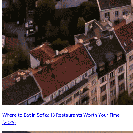
Where to Eat in Sofia: 13 Restaurants Worth Your Time
(2026)