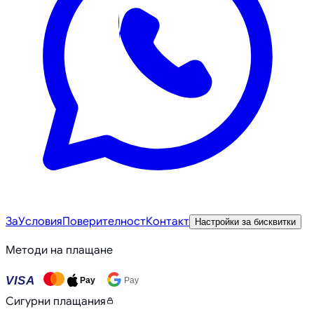
За
Условия
Поверителност
Контакт
Настройки за бисквитки
Методи на плащане
VISA
Pay
Pay
Сигурни плащания