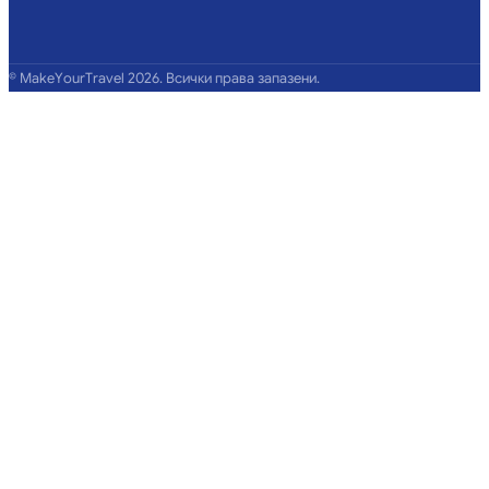
©
MakeYourTravel
2026
.
Всички права запазени.