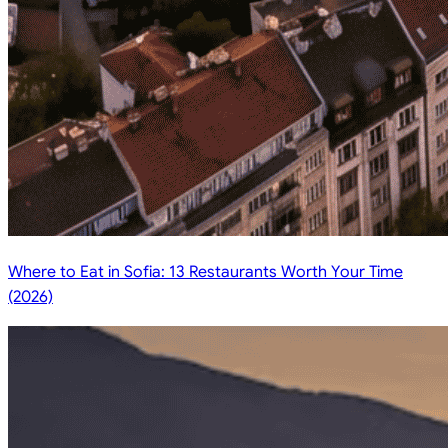
Where to Eat in Sofia: 13 Restaurants Worth Your Time
(2026)