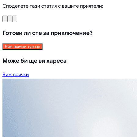
Споделете тази статия с вашите приятели:
Готови ли сте за приключение?
Виж всички турове
Може би ще ви хареса
Виж всички