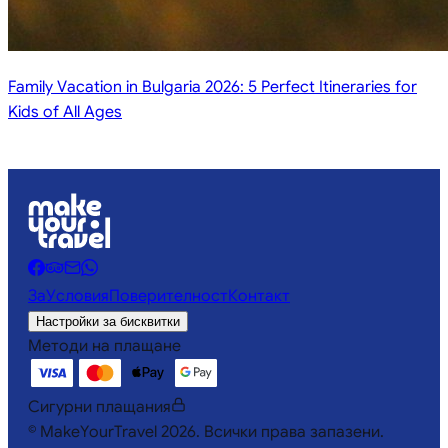
Family Vacation in Bulgaria 2026: 5 Perfect Itineraries for
Kids of All Ages
За
Условия
Поверителност
Контакт
Настройки за бисквитки
Методи на плащане
Сигурни плащания
©
MakeYourTravel
2026
.
Всички права запазени.