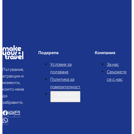
Подкрепа
Компания
Условия за
За нас
Пътувания,
ползване
Свържете
атракции и
Политика за
се с нас
моменти,
поверителност
които няма
Настройки
да
за бисквитки
забравите.