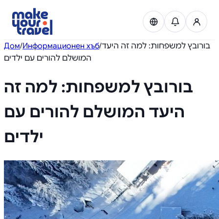
Дом
/
Информационен хъб
/
בורובץ למשפחות: למה זה היעד
המושלם להורים עם ילדים
Experiences
בורובץ למשפחות: למה זה
Transfers
היעד המושלם להורים עם
Car rental
ילדים