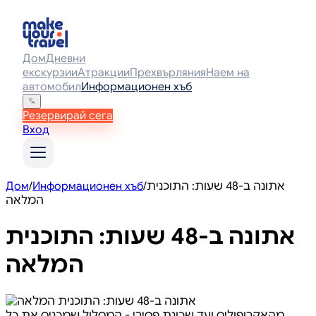
Дом
Дневни
екскурзии
Атракции
Прехвърляния
Наем на
автомобил
Информационен хъб
Резервирай сега
Вход
Дом
/
Информационен хъб
/
אתונה ב-48 שעות: התוכנית
המלאה
אתונה ב-48 שעות: התוכנית
המלאה
מהאקרופוליס ועד שכונת פסירי - המסלול שמכניס את כל