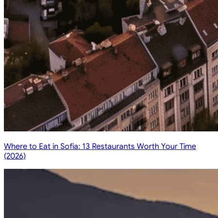
Where to Eat in Sofia: 13 Restaurants Worth Your Time
(2026)