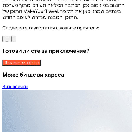
החשוב במינימום זמן. הכתבה המלאה תעודכן מתוך מערכת
התוכן של MakeYourTravel. בינתיים שמרנו כאן את תקציר
התוכן והמבנה שנדרש לעיצוב החדש.
Споделете тази статия с вашите приятели:
Готови ли сте за приключение?
Виж всички турове
Може би ще ви хареса
Виж всички