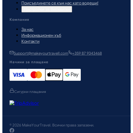
Присъединете се към нас като водещи!
Настройки за бисквитки
Компания
За нас
Информационен хъб
Контакти
Support@makeyourtravell.com
+359 87 9343468
Начини за плащане
Сигурни плащания
©
2026
MakeYourTravel
.
Всички права запазени.