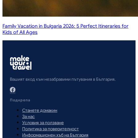
Family Vacation in Bulgaria 2026: 5 Perfect Itineraries for
Kids of All Ages
Вашият вход към незабравими пътувания в България.
Подкрепа
Станете домакин
За нас
Условия за ползване
Политика за поверителност
Информационен хъб на България