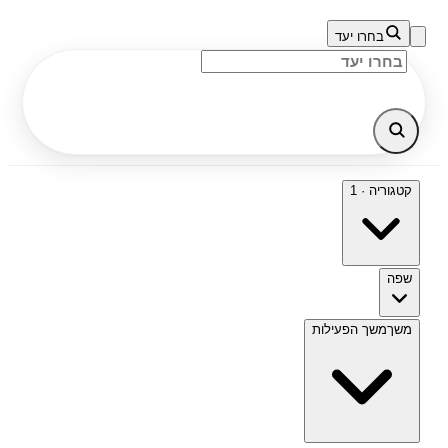
בחרו יעד
קטגוריה · 1
שפה
משך
משך הפעילות