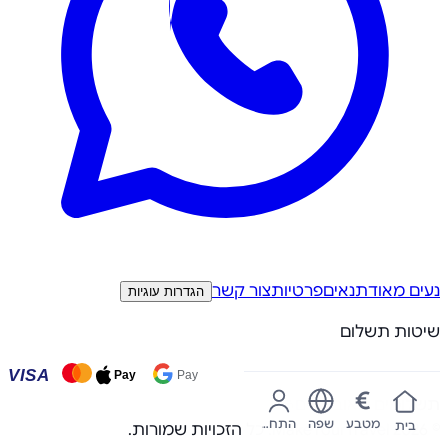
נעים מאוד
תנאים
פרטיות
צור קשר
הגדרות עוגיות
שיטות תשלום
VISA
Pay
Pay
€
תשלומים מאובטחים
מטבע
שפה
התחבר
בית
©
2026
MakeYourTravel
.
כל הזכויות שמורות.