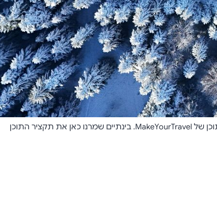
פיסטות ידידותיות, בתי ספר לסקי בעברית ומחירים שמכבדים את התקציב המשפחתי. הכתבה המלאה תעודכן מתוך מערכת התוכן של MakeYourTravel. בינתיים שמרנו כאן את תקציר התוכן